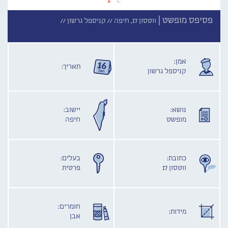
פסיפס מופשט |
ווטסון 17, חיפה //
קניספל גרשון //
אמן:
תאריך:
קניספל גרשון
נושא:
יישוב:
מופשט
חיפה
כתובת:
בעלים:
ווטסון 17
פרטית
חומרים:
מידות:
אבן