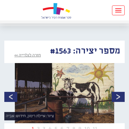
Toggle
navigation
מספר יצירה: #1563
חזרה לגלרייה >>
ציור: איילת רימון, חידוש: אביה
1
2
3
4
5
6
7
8
9
10
11