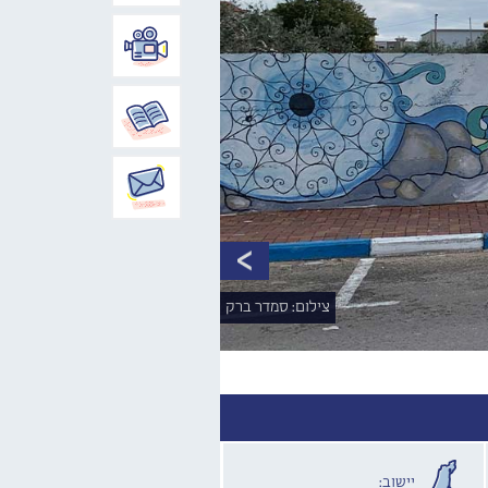
צילום: סמדר ברק
יישוב: