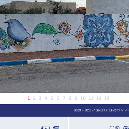
1
2
3
4
5
6
7
8
9
10
11
12
13
רע //
סעאבנה רבאב //
2015 - 2020
תאריך:
נושא: