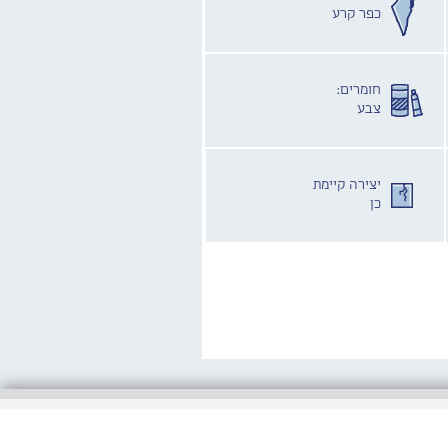
כפר קרע
חומרים:
צבע
יצירה קיימת
כן