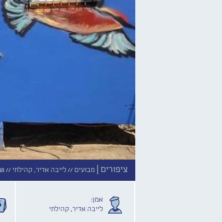
ציפורים |
מבועים //
לייבה אדיר, קהילתי //
18
אמן:
לייבה אדיר, קהילתי