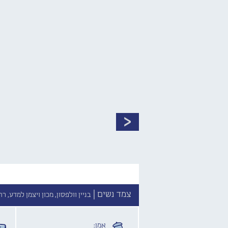
צמד נשים |
בניין וולפסון, מכון ויצמן למדע, ר
אמן: