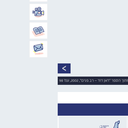
תוך הספר "ז'אן דוד – רב פנים", 2002, עמ' 98
יישוב: