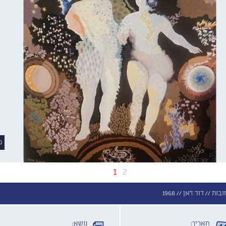
מ
1
2
חובות //
דוד ז'אן //
1968
תאריך:
נושא: