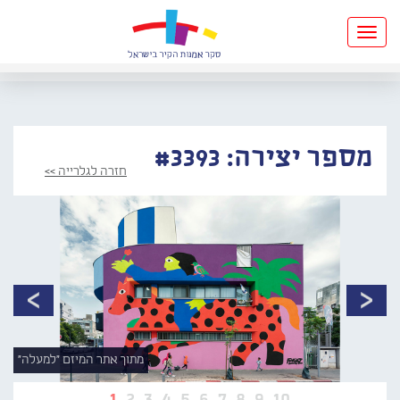
Toggle
navigation
מספר יצירה: #3393
חזרה לגלרייה >>
מתוך אתר המיזם "למעלה"
1
2
3
4
5
6
7
8
9
10