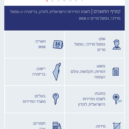
קטיף התאנים |
לשכת התיירות הישראלית, לונדון, בריטניה //
גומפל
מרדכי, גומפל מרים //
1958
אמן:
תאריך:
גומפל מרדכי, גומפל
1958
מרים
נושא:
יישוב:
דמויות, חקלאות, עולם
בריטניה
הצומח
כתובת:
בעלים:
לשכת התיירות
משרד התיירות
הישראלית, לונדון
חומרים:
מידות: