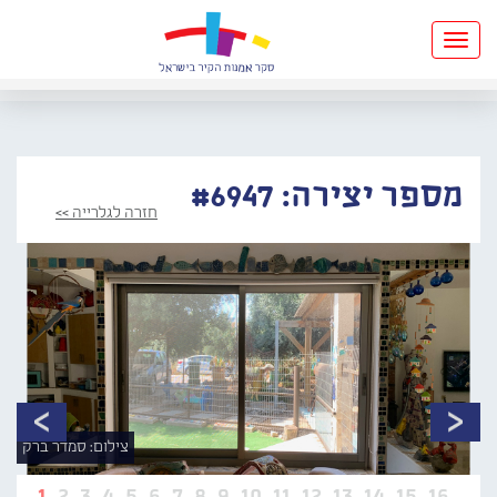
Toggle
navigation
מספר יצירה: #6947
חזרה לגלרייה >>
צילום: סמדר ברק
1
2
3
4
5
6
7
8
9
10
11
12
13
14
15
16