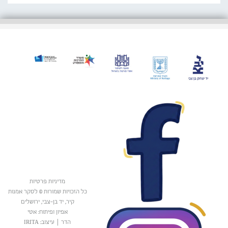
מדיניות פרטיות
כל הזכויות שמורות © לסקר אמנות
קיר, יד בן-צבי, ירושלים
אפיון ופיתוח: אטי
הדר
|
עיצוב: IRITA