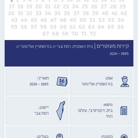
17
18
19
20
21
22
23
24
25
26
27
28
29
30
31
32
33
34
35
36
37
38
39
40
41
42
43
44
45
46
47
48
49
50
51
52
53
54
55
56
57
58
59
60
61
62
63
64
65
66
67
68
69
70
71
72
קירות מעוטרים |
בית האמנית, רמת צבי //
בורנשטיין אלינוער //
1985 - 2024
אמן:
תאריך:
בורנשטיין אלינוער
1985 - 2024
נושא:
יישוב:
בית, דקורטיבי, עולם
רמת צבי
החי
כתובת:
בעלים: