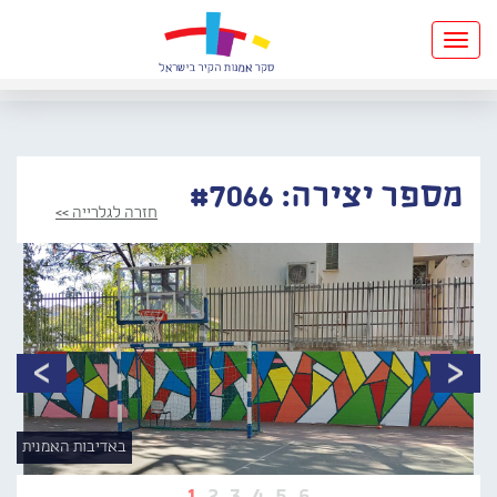
Toggle
navigation
מספר יצירה: #7066
חזרה לגלרייה >>
באדיבות האמנית
1
2
3
4
5
6