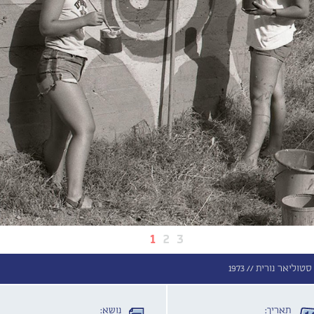
1
2
3
סטוליאר נורית //
1973
תאריך:
נושא: