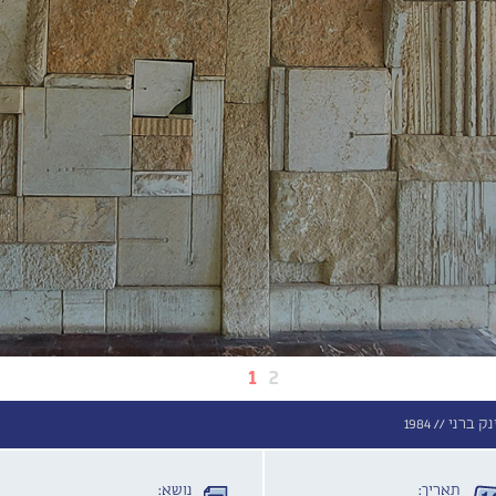
1
2
נק ברני //
1984
תאריך:
נושא: