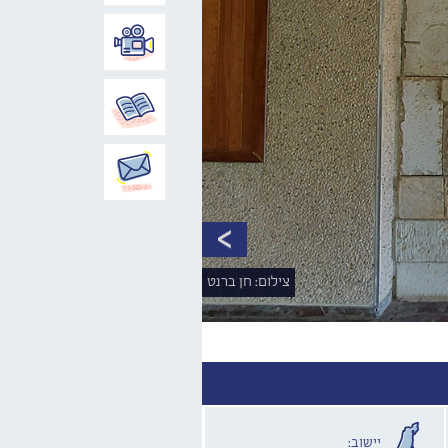
צילום: חן ברנט
יישוב: