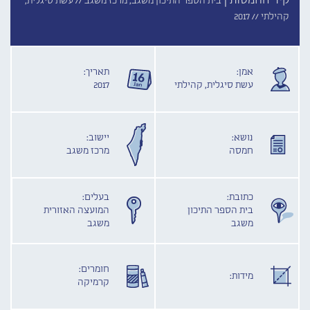
קיר החמסות |
בית הספר התיכון משגב, מרכז משגב //
עשת סיגלית,
קהילתי //
2017
אמן:
תאריך:
עשת סיגלית, קהילתי
2017
נושא:
יישוב:
חמסה
מרכז משגב
כתובת:
בעלים:
בית הספר התיכון
המועצה האזורית
משגב
משגב
חומרים:
מידות:
קרמיקה