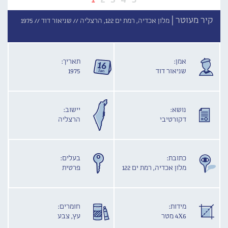
קיר מעוטר |
מלון אכדיה, רמת ים 122, הרצליה //
שניאור דוד //
1975
אמן:
תאריך:
שניאור דוד
1975
נושא:
יישוב:
דקורטיבי
הרצליה
כתובת:
בעלים:
מלון אכדיה, רמת ים 122
פרטית
מידות:
חומרים:
4X6 מטר
עץ, צבע