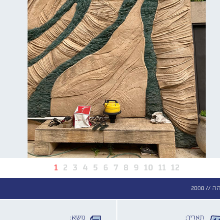
1
2
3
4
5
6
7
8
9
10
11
12
ה //
2000
תאריך:
נושא: