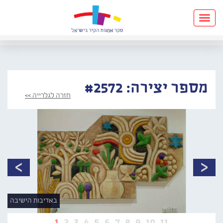
Toggle
navigation
מספר יצירה: #2572
חזרה לגלרייה >>
באדיבות הישיבה
1
2
3
4
5
6
7
8
9
10
11