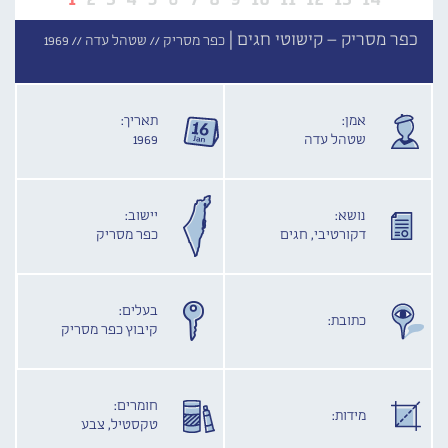
כפר מסריק – קישוטי חגים |
כפר מסריק //
שטהל עדה //
1969
אמן:
תאריך:
שטהל עדה
1969
נושא:
יישוב:
דקורטיבי, חגים
כפר מסריק
בעלים:
כתובת:
קיבוץ כפר מסריק
חומרים:
מידות:
טקסטיל, צבע