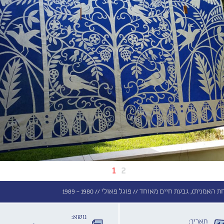
1
2
ת האמנית), גבעת חיים מאוחד //
פוגל פאולי //
1980 - 1989
נושא:
תאריך: