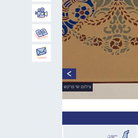
צילום: שי פרקש
יישוב: