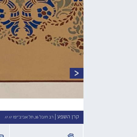
קרן השפע |
רב חובל 16, תל אביב־יפו //
//