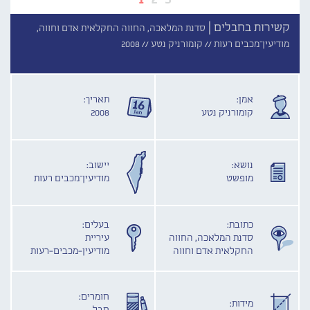
קשירות בחבלים |
סדנת המלאכה, החווה החקלאית אדם וחווה,
מודיעין־מכבים רעות //
קומורניק נטע //
2008
אמן:
תאריך:
קומורניק נטע
2008
נושא:
יישוב:
מופשט
מודיעין־מכבים רעות
כתובת:
בעלים:
סדנת המלאכה, החווה
עיריית
החקלאית אדם וחווה
מודיעין-מכבים-רעות
חומרים:
מידות: