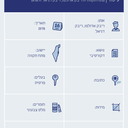
עיטור |
פתח תקווה //
ריבק אדולפו, ריבק דניאל //
1978
אמן:
תאריך:
ריבק אדולפו, ריבק
1978
דניאל
נושא:
יישוב:
דקורטיבי
פתח תקווה
בעלים:
כתובת:
פרטית
חומרים:
מידות:
מלט צבעוני