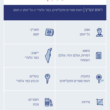
ראש עציץ |
חנות ספרים ותקליטים, כפר גלעדי //
גל יונתן //
2017
אמן:
תאריך:
גל יונתן
2017
נושא:
יישוב:
דמויות, עולם החי, עולם
כפר גלעדי
הצומח
כתובת:
בעלים:
חנות ספרים ותקליטים
קיבוץ כפר גלעדי
חומרים:
מידות:
צבע