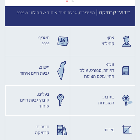
ריבועי קרמיקה |
המזכירות, גבעת חיים איחוד //
קהילתי //
2022
אמן:
תאריך:
קהילתי
2022
נושא:
יישוב:
דמויות, ספורט, עולם
גבעת חיים איחוד
החי, עולם הצומח
בעלים:
כתובת:
קיבוץ גבעת חיים
המזכירות
איחוד
חומרים:
מידות:
קרמיקה