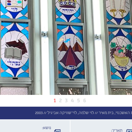
1
2
3
4
5
6
האשכנזי, בית מאיר //
לוי שלמה, לוי־שוויקה אביגיל //
2003
נושא:
תאריך: