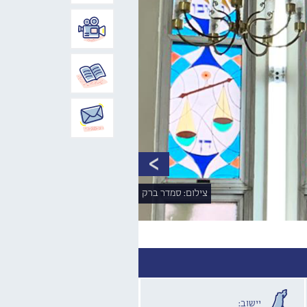
צילום: סמדר ברק
יישוב: