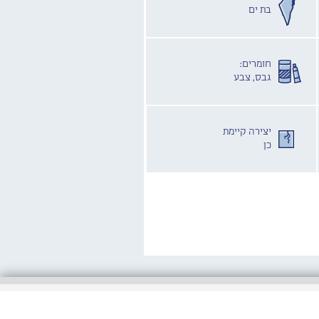
בת ים
חומרים:
גבס, צבע
יצירה קיימת
כן