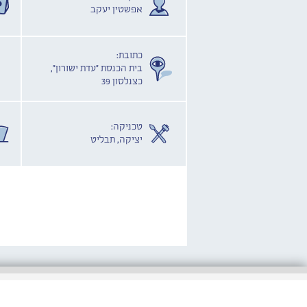
אפשטין יעקב
כתובת:
בית הכנסת "עדת ישורון",
כצנלסון 39
טכניקה:
יציקה, תבליט