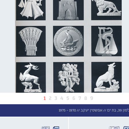
1
2
3
4
5
6
7
8
9
ים //
אפשטין יעקב //
1970 - 1975
תאריך:
נושא: