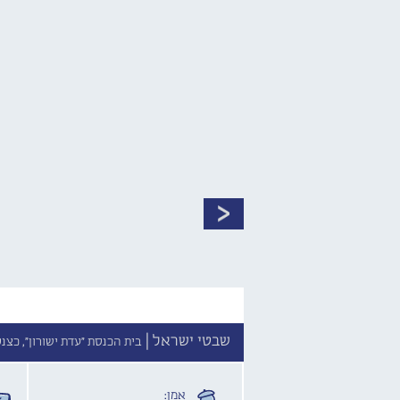
שבטי ישראל |
בית הכנסת "עדת ישורון", כצנלסון 39, בת 
אמן: