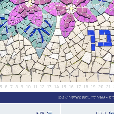
5
6
7
8
9
10
11
12
13
14
15
16
17
18
19
20
21
ים //
אופיר ערן, גוטמן פטריסיה //
2016
תאריך:
נושא: