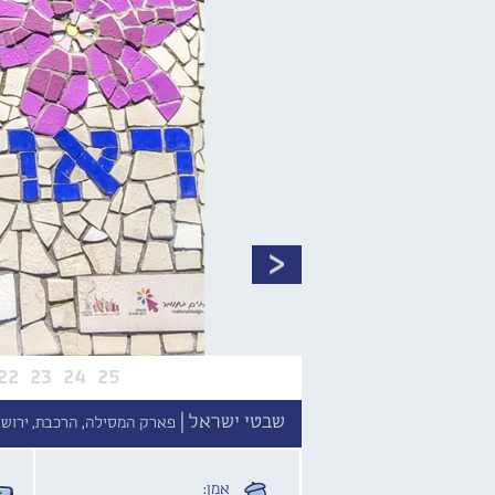
22
23
24
25
שבטי ישראל |
פארק המסילה, הרכבת, ירושל
אמן: