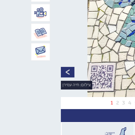
צילום: חיה עמירן
1
2
3
4
יישוב: