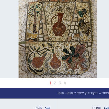
1
2
3
4
יחוד //
יעקובוביץ יצחק //
1950 - 1960
תאריך:
נושא: