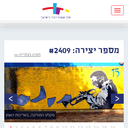
Toggle
navigation
מספר יצירה: #2409
חזרה לגלרייה >>
מקלט המוזיקה, באדיבות האמן
1
2
3
4
5
6
7
8
9
10
11
12
13
14
15
16