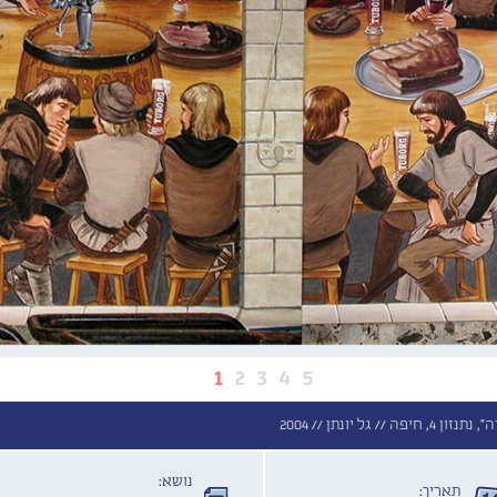
1
2
3
4
5
ון 4, חיפה //
גל יונתן //
2004
נושא:
תאריך: