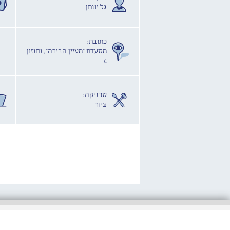
גל יונתן
כתובת:
מסעדת "מעיין הבירה", נתנזון
4
טכניקה:
ציור