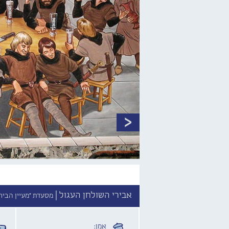
אבירי השולחן העגול |
מסעדת "מעיין הבירה", נתנז
אמן: