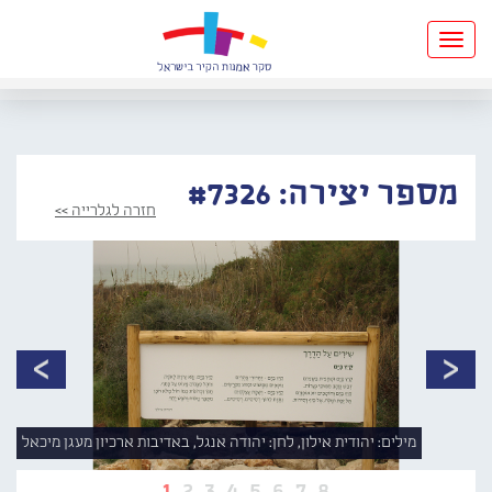
Toggle
navigation
מספר יצירה: #7326
חזרה לגלרייה >>
מילים: יהודית אילון, לחן: יהודה אנגל, באדיבות ארכיון מעגן מיכאל
1
2
3
4
5
6
7
8