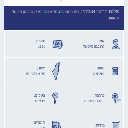
שלום החבר אנסקי |
בית התפוצות, תל אביב־יפו //
גרובמן מיכאל
1994
//
אמן:
תאריך:
גרובמן מיכאל
1994
נושא:
יישוב:
פנטזיה
תל אביב־יפו
כתובת:
בעלים:
בית התפוצות
פרטית
חומרים:
מידות: