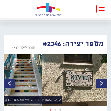
Toggle
navigation
מספר יצירה: #2346
חזרה לגלרייה >>
2012, הסטודיו "נוריתא", צילום: סמדר ברק
1
2
3