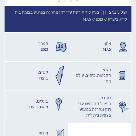
שלט ביצרון |
בניין ליד חורשת עדי רוזן (נהרגה בפיגוע בצומת בית
ליד), ביצרון //
2013
MAS //
אמן:
תאריך:
2013
MAS
נושא:
יישוב:
חקלאות, כיתוב, עולם
ביצרון
החי
כתובת:
בעלים:
בניין ליד חורשת עדי
מושב ביצרון
רוזן (נהרגה בפיגוע
בצומת בית ליד)
מידות: