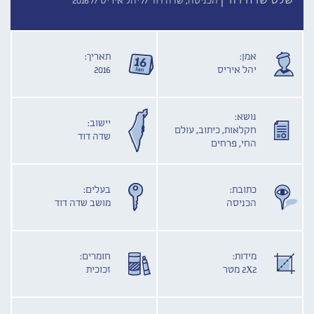
שלט שדה דוד |
הכניסה, שדה דוד //
יהל איריס //
2016
אמן:
תאריך:
יהל איריס
2016
נושא:
יישוב:
חקלאות, כיתוב, עולם
שדה דוד
החי, פרחים
כתובת:
בעלים:
הכניסה
מושב שדה דוד
מידות:
חומרים:
2X2 מטר
זכוכית