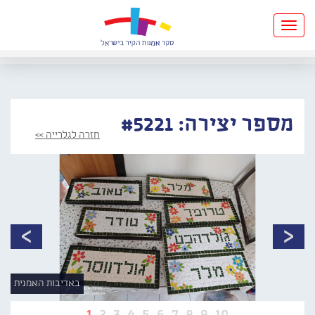
Toggle
navigation
מספר יצירה: #5221
חזרה לגלרייה >>
באדיבות האמנית
1
2
3
4
5
6
7
8
9
10