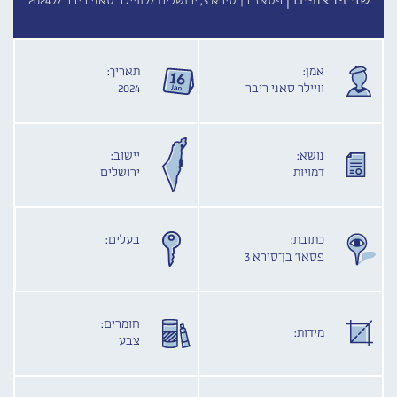
שני פרצופים |
פסאז' בן־סירא 3, ירושלים //
וויילר סאני ריבר //
2024
אמן:
תאריך:
וויילר סאני ריבר
2024
נושא:
יישוב:
דמויות
ירושלים
כתובת:
בעלים:
פסאז' בן־סירא 3
חומרים:
מידות:
צבע