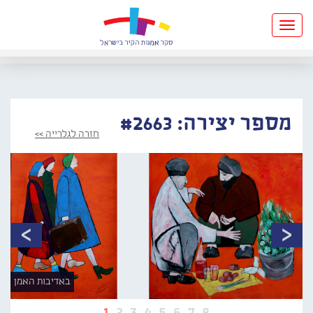
Toggle
navigation
מספר יצירה: #2663
חזרה לגלרייה >>
באדיבות האמן
1
2
3
4
5
6
7
8