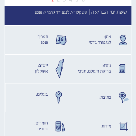
ששת ימי הבריאה |
אשקלון //
לנגפורד ג'רמי //
2018
אמן:
תאריך:
לנגפורד ג'רמי
2018
נושא:
יישוב:
בריאת העולם, תנ"כי
אשקלון
בעלים:
כתובת:
חומרים:
מידות:
זכוכית