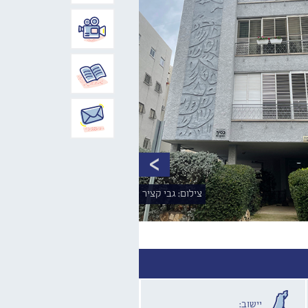
צילום: גבי קציר
יישוב: