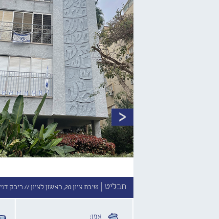
תבליט |
שיבת ציון 20, ראשון לציון //
ריבק דניא
אמן: