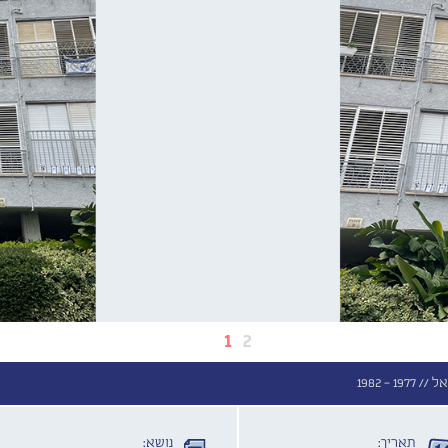
1
2
ל //
1977 - 1982
תאריך:
נושא: