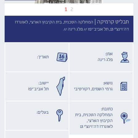
1
2
תבליט קרמיקה |
המחלקה הטכנית, בית הקיבוץ הארצי, לאונרדו
דה־וינצ'י 13, תל אביב־יפו //
פלג רינה //
אמן:
תאריך:
פלג רינה
נושא:
יישוב:
גרמי השמים, דקורטיבי
תל אביב־יפו
כתובת:
בעלים:
המחלקה הטכנית, בית
הקיבוץ הארצי,
לאונרדו דה־וינצ'י 13