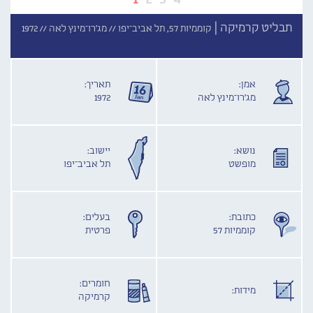
תבליט קרמיקה |
קוממיות 57, תל אביב־יפו //
מג'רו־מינץ לאה //
1972
אמן:
תאריך:
מג'רו־מינץ לאה
1972
נושא:
יישוב:
מופשט
תל אביב־יפו
כתובת:
בעלים:
קוממיות 57
פרטית
חומרים:
מידות:
קרמיקה