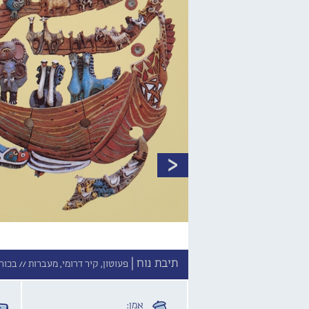
תיבת נוח |
פעוטון, קיר דרומי, מעברות //
בכור 
אמן: