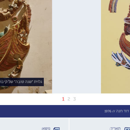
גלוית "שנה טובה" של קיבוץ
1
2
3
דוד חנה //
1976
תאריך:
נושא: