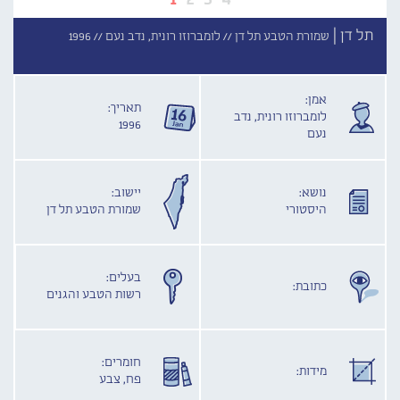
תל דן |
שמורת הטבע תל דן //
לומברוזו רונית, נדב נעם //
1996
אמן:
תאריך:
לומברוזו רונית, נדב
1996
נעם
נושא:
יישוב:
היסטורי
שמורת הטבע תל דן
בעלים:
כתובת:
רשות הטבע והגנים
חומרים:
מידות:
פח, צבע