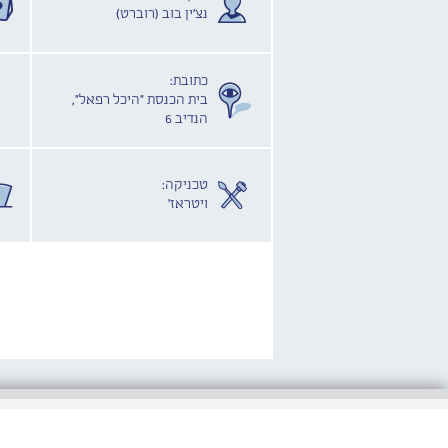
נצ'ין בוב (רוברט)
כתובת:
בית הכנסת "היכל רפאל",
הנדיב 6
טכניקה:
ויטראז'