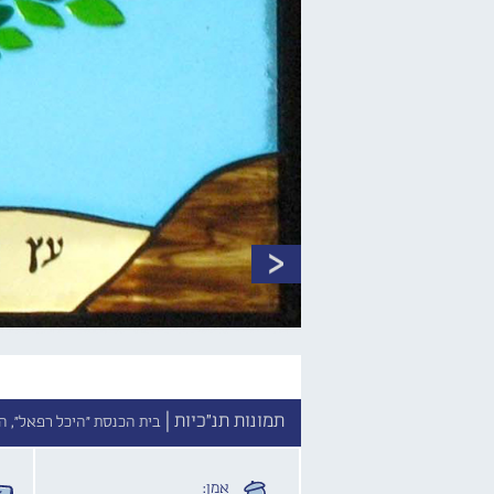
תמונות תנ"כיות |
בית הכנסת "היכל רפאל", הנדיב 6, זיכרון 
אמן: