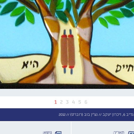
1
2
3
4
5
6
יעקב //
נצ'ין בוב (רוברט) //
2012
תאריך:
נושא: