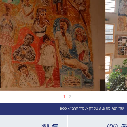
1
2
נות 8, אשקלון //
נדר יורם //
1999
תאריך:
נושא: