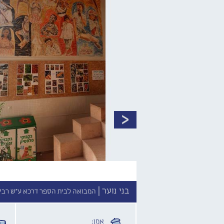
בני נוער |
המבואה לבית הספר דרכא ע"ש רבין, שד' הציו
אמן: