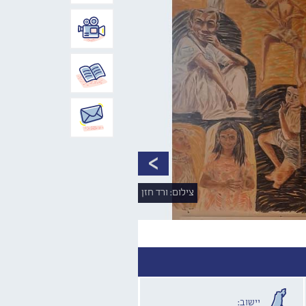
צילום: ורד חזן
יישוב: