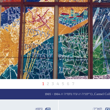
1
2
3
4
5
6
7
Ca, בריטניה //
עזז נחמיה //
1964 - 1965
תאריך:
נושא: