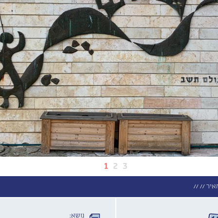
1
2
3
איר //
//
נושא: