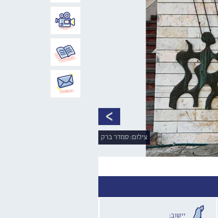
צילום: סמדר ברק
יישוב: