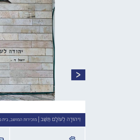
וִיהוּדָה לְעוֹלָם תֵּשֵׁב |
מזכירות המושב, בית מ