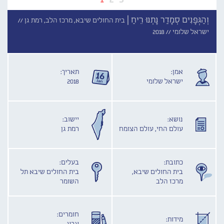
וְהַגְּפָנִים סְמָדַר נָתְנוּ רֵיחַ |
בית החולים שיבא, מרכז הלב, רמת גן //
ישראל שלומי //
2018
אמן:
תאריך:
ישראל שלומי
2018
נושא:
יישוב:
עולם החי, עולם הצומח
רמת גן
כתובת:
בעלים:
בית החולים שיבא,
בית החולים שיבא תל
מרכז הלב
השומר
חומרים:
מידות: