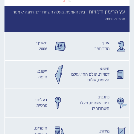
עץ הרימון ודמויות |
בית האמנית, מעלה השחרור 17, חיפה //
מסר
תמר //
2006
אמן:
תאריך:
מסר תמר
2006
נושא:
יישוב:
דמויות, עולם החי, עולם
חיפה
הצומח, שלום
כתובת:
בעלים:
בית האמנית, מעלה
פרטית
השחרור 17
חומרים:
מידות: