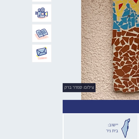
צילום: סמדר ברק
יישוב:
בית ניר