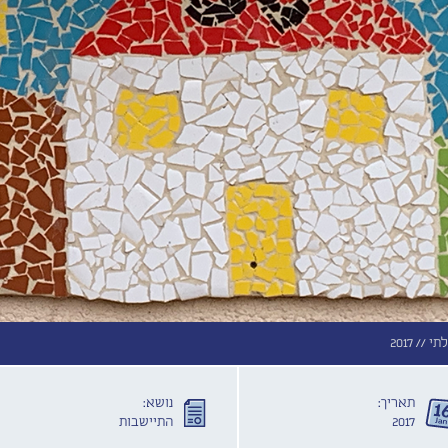
תי //
2017
תאריך:
נושא:
2017
התיישבות