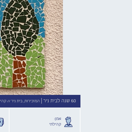
60 שנה לבית ניר |
המזכירות, בית ניר //
קהיל
אמן:
קהילתי