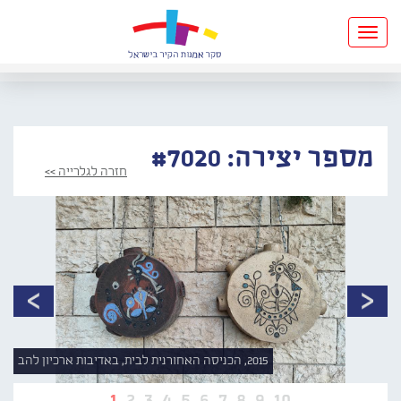
Toggle
navigation
מספר יצירה: #7020
חזרה לגלרייה >>
2015, הכניסה האחורנית לבית, באדיבות ארכיון להב
1
2
3
4
5
6
7
8
9
10