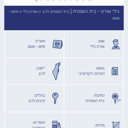
נילי אורון – בית האמנית |
בית האמנית, להב //
אורון נילי //
1975 -
2024
אמן:
תאריך:
אורון נילי
1975 - 2024
נושא:
יישוב:
דמויות, דקורטיבי
להב
כתובת:
בעלים:
בית האמנית
קיבוץ להב
חומרים:
מידות: